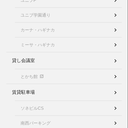
ユニブP
ユニブ学園通り
カーナ・ハギナカ
ミーサ・ハギナカ
貸し会議室
とかち館
賃貸駐車場
ソネビルCS
南西パーキング